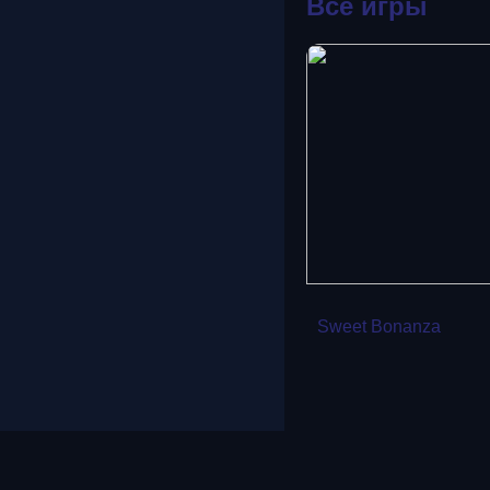
Все игры
Sweet Bonanza